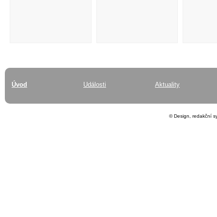
Úvod
Události
Aktuality
© Design, redakční 