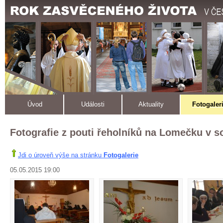
Úvod
Události
Aktuality
Fotogaler
Fotografie z pouti řeholníků na Lomečku v s
Jdi o úroveň výše na stránku
Fotogalerie
05.05.2015 19:00