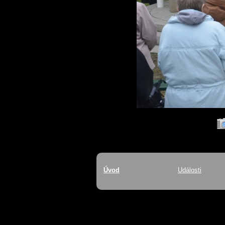
Úvod
Události