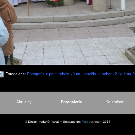
Fotogalerie:
Fotografie z pouti řeholníků na Lomečku v sobotu 2. května 
Aktuality
Fotogalerie
Ke stažení
© Design, redakční systém Smaragdium:
Web
designum
2014