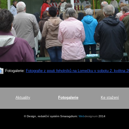
Fotogalerie:
Fotografie z pouti řeholníků na Lomečku v sobotu 2. května 
Aktuality
Fotogalerie
Ke stažení
© Design, redakční systém Smaragdium:
Web
designum
2014