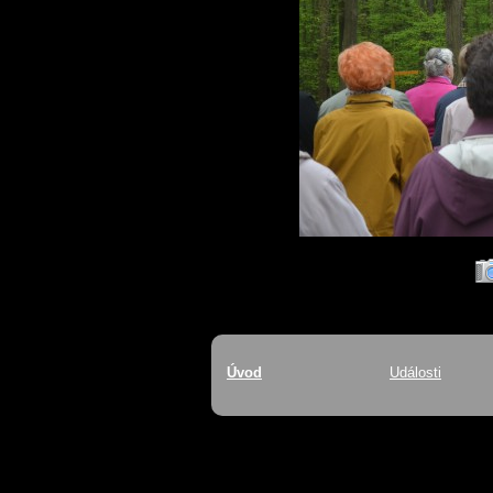
Úvod
Události